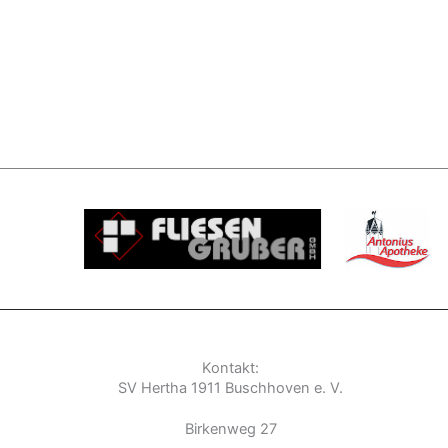
Kontakt:
SV Hertha 1911 Buschhoven e. V.
Birkenweg 27