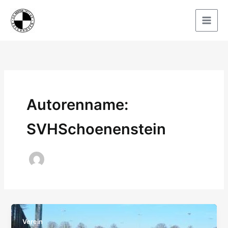
Zum
Inhalt
springen
Autorenname:
SVHSchoenenstein
Verein